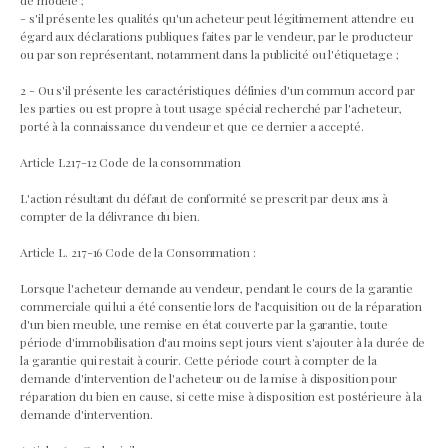
de modèle ;
- s'il présente les qualités qu'un acheteur peut légitimement attendre eu
égard aux déclarations publiques faites par le vendeur, par le producteur
ou par son représentant, notamment dans la publicité ou l'étiquetage ;
2 - Ou s'il présente les caractéristiques définies d'un commun accord par
les parties ou est propre à tout usage spécial recherché par l'acheteur,
porté à la connaissance du vendeur et que ce dernier a accepté.
Article L217-12 Code de la consommation
L'action résultant du défaut de conformité se prescrit par deux ans à
compter de la délivrance du bien.
Article L. 217-16 Code de la Consommation :
Lorsque l'acheteur demande au vendeur, pendant le cours de la garantie
commerciale qui lui a été consentie lors de l'acquisition ou de la réparation
d'un bien meuble, une remise en état couverte par la garantie, toute
période d'immobilisation d'au moins sept jours vient s'ajouter à la durée de
la garantie qui restait à courir. Cette période court à compter de la
demande d'intervention de l'acheteur ou de la mise à disposition pour
réparation du bien en cause, si cette mise à disposition est postérieure à la
demande d'intervention.