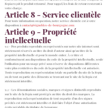
Sepia reçoit le produit retourné. Pour rappel, les frais de retour resteront à
votre charge.
Article 8 - Service clientèle
Pour toute information ou question, notre service clientèle est à votre
disposition à
contact@vignobles-de-bourgogne.com
Article 9 - Propriété
intellectuelle
9.1 – Nos produits reproduits ou représentés sur notre site internet sont
strictement réservés au titre du droit d'auteur ainsi qu'au titre de la
propriété intellectuelle et pour le monde entier. À ce titre et
conformément aux dispositions du code de la propriété intellectuelle, seule
l'utilisation pour un usage privé sous réserve de dispositions différentes
voire plus restrictives du code de la propriété intellectuelle est autorisée.
Toute reproduction ou représentation totale ou partielle du site de la Sepia
ou de tout ou partie des éléments se trouvant sur le site de la Sepia est
strictement interdite.
9.2 - Les dénominations sociales, marques et signes distinctifs reproduits
sur le site de la Sepia sont protégés au titre du droit des marques. La
reproduction ou la représentation de tout ou partie d'un des signes
précités est strictement interdite et doit faire l'objet d'une autorisation
écrite préalable du titulaire de la marque.