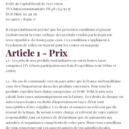
SARL au Capital Social de 7927 euros
TVA Intracommunautaire FR 483 524 513 55
RCS Dijon 352 451 355
(ci-après « Sepia »)
Il est préalablement précisé que les présentes conditions régissent
exclusivement la vente en ligne des produits vendus par la Sepia sur
www.vignobles-de-bourgogne.com. Ces conditions s'appliquent à
l'exclusion de celles en vigueur pour les ventes en magasin.
Article 1 - Prix
1.1 - Les prix de nos produits sont indiqués en euros toutes taxes
comprises (TVA) hors participation aux frais d'expédition (voir Délais et
coûts).
1.2 - En cas de commande vers un pays autre que la France métropolitaine
vous êtes l'importateur du ou des produits concernés. Pour tous les
produits expédiés hors Union européenne et DOM-TOM, le prix sera
calculé hors taxes automatiquement sur la facture. Des droits de douane ou
autres taxes locales ou droits d'importation ou taxes d'état sont
susceptibles d'être exigibles. Ces droits et sommes ne relèvent pas du
ressort de la Sepia. Ils seront à votre charge et relèvent de votre entière
responsabilité, tant en termes de déclarations que de paiements aux
autorités et/organismes compétents de votre pays. Nous vous conseillons
de vous renseigner sur ces aspects auprès de vos autorités locales.