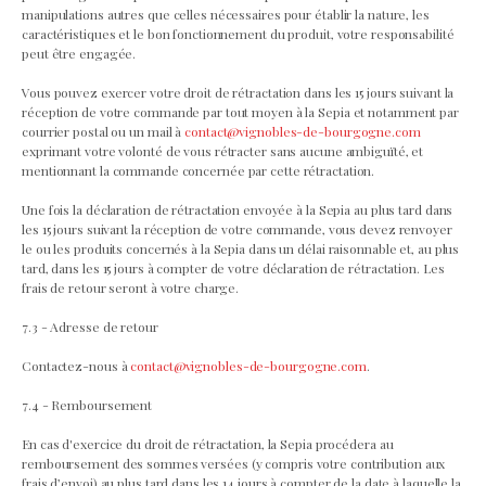
manipulations autres que celles nécessaires pour établir la nature, les
caractéristiques et le bon fonctionnement du produit, votre responsabilité
peut être engagée.
Vous pouvez exercer votre droit de rétractation dans les 15 jours suivant la
réception de votre commande par tout moyen à la Sepia et notamment par
courrier postal ou un mail à
contact@vignobles-de-bourgogne.com
exprimant votre volonté de vous rétracter sans aucune ambiguïté, et
mentionnant la commande concernée par cette rétractation.
Une fois la déclaration de rétractation envoyée à la Sepia au plus tard dans
les 15 jours suivant la réception de votre commande, vous devez renvoyer
le ou les produits concernés à la Sepia dans un délai raisonnable et, au plus
tard, dans les 15 jours à compter de votre déclaration de rétractation. Les
frais de retour seront à votre charge.
7.3 - Adresse de retour
Contactez-nous à
contact@vignobles-de-bourgogne.com
.
7.4 - Remboursement
En cas d'exercice du droit de rétractation, la Sepia procédera au
remboursement des sommes versées (y compris votre contribution aux
frais d’envoi) au plus tard dans les 14 jours à compter de la date à laquelle la