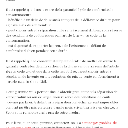
Il est rappelé que dans le cadre de la garantie légale de conformité, le
consommateur :
- bénéficie d'un délai de deux ans à compter de la délivrance du bien pour
agir vis-à-vis de son vendeur ;
- peut choisir entre la réparation ou le remplacement du bien, sous réserve
des conditions de coût prévues par l'article L. 217-9 du code de la
consommation ;
- est dispensé de rapporter la preuve de l'existence du défaut de
conformité du bien pendant cette durée.
Il est rappelé que le consommateur peut décider de mettre en œuvre la
garantie contre les défauts cachés de la chose vendue au sens de l'article
1641 du code civil et que dans cette hypothèse, il peut choisir entre la
résolution de la vente ou une réduction du prix de vente conformément à
l'article 1644 du Code Civil.
Cette garantie vous permet ainsi d'obtenir gratuitement la réparation de
votre produit ou son échange, sous réserve des conditions de coûts
prévues par la loi. A défaut, si la réparation ou l'échange sont impossibles
ou n'ont pu être mis en œuvre dans le mois suivant sa prise en charge, la
Sepia vous remboursera le prix de votre produit.
Pour faire jouer cette garantie, contactez-nous a
contact@vignobles-de-
bourgogne.com
et nous vous indiquerons la démarche à suivre.