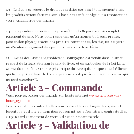
1.3 – La Sepia se réserve le droit de modifier ses prix à tout moment mais
les produits seront facturés sur la base des tarifs en vigueur au moment de
votre validation de commande.
1.4 - Les produits demeurent la propriété de la Sepia jusqu'au complet
paiement du prix. Nous vous rappelons qu'au moment où vous prenez
possession physiquement des produits commandés, les risques de perte
ou d'endommagement des produits vous sont transférés.
1.5 - L’Atlas des Grands Vignobles de Bourgogne est vendu dans le strict
respect de la législation sur le prix du livre, et en particulier de la Loi Lang
81-766 du 10 août 1981 sur le prix unique du livre qui tient que c'est l'éditeur
qui fixe le prix du livre, le libraire pouvant appliquer à ce prix une remise qui
ne peut excéder 5%.
Article 2 - Commande
Vous pouvez passer commande sur le site internet
www.vignobles-de-
bourgogne.com
.
Les informations contractuelles sont présentées en langue française et
feront l'objet d'une confirmation reprenant ces informations contractuelles
au plus tard au moment de votre validation de commande.
Article 3 - Validation de