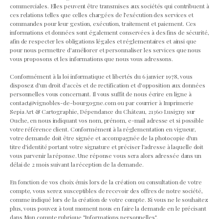
commerciales. Elles peuvent être transmises aux sociétés qui contribuent à
ces relations telles que celles chargées de l'exécution des services et
commandes pour leur gestion, exécution, traitement et paiement. Ces
informations et données sont également conservées à des fins de sécurité,
afin de respecter les obligations légales et réglementaires et ainsi que
pour nous permettre d'améliorer et personnaliser les services que nous
vous proposons et les informations que nous vous adressons.
Conformément à la loi informatique et libertés du 6 janvier 1978, vous
disposez d'un droit d'accès et de rectification et d'opposition aux données
personnelles vous concernant. Il vous suffit de nous écrire en ligne à
contact@vignobles-de-bourgogne.com ou par courrier à Imprimerie
Sepia Art & Cartographie, Dépendance du Château, 21360 Lusigny sur
Ouche, en nous indiquant vos nom, prénom, e-mail adresse et si possible
votre référence client. Conformément à la réglementation en vigueur,
votre demande doit être signée et accompagnée de la photocopie d'un
titre d'identité portant votre signature et préciser l'adresse à laquelle doit
vous parvenir la réponse. Une réponse vous sera alors adressée dans un
délai de 2 mois suivant la réception de la demande.
En fonction de vos choix émis lors de la création ou consultation de votre
compte, vous serez susceptibles de recevoir des offres de notre société,
comme indiqué lors de la création de votre compte. Si vous ne le souhaitez
plus, vous pouvez à tout moment nous en faire la demande en le précisant
dans Mon compte rubrique "Informations personnelles".