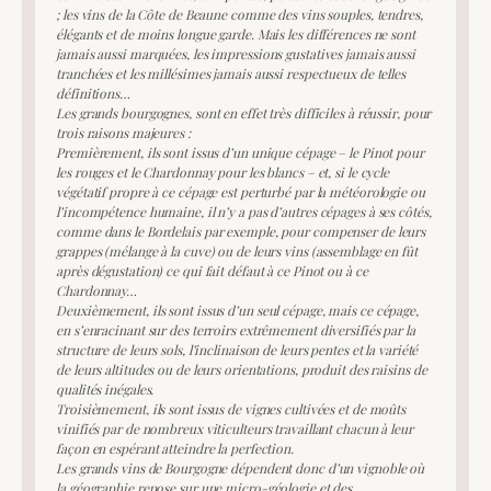
; les vins de la Côte de Beaune comme des vins souples, tendres,
élégants et de moins longue garde. Mais les différences ne sont
jamais aussi marquées, les impressions gustatives jamais aussi
tranchées et les millésimes jamais aussi respectueux de telles
définitions…
Les grands bourgognes, sont en effet très difficiles à réussir, pour
trois raisons majeures :
Premièrement, ils sont issus d’un unique cépage – le Pinot pour
les rouges et le Chardonnay pour les blancs – et, si le cycle
végétatif propre à ce cépage est perturbé par la météorologie ou
l’incompétence humaine, il n’y a pas d’autres cépages à ses côtés,
comme dans le Bordelais par exemple, pour compenser de leurs
grappes (mélange à la cuve) ou de leurs vins (assemblage en fût
après dégustation) ce qui fait défaut à ce Pinot ou à ce
Chardonnay…
Deuxièmement, ils sont issus d’un seul cépage, mais ce cépage,
en s’enracinant sur des terroirs extrêmement diversifiés par la
structure de leurs sols, l’inclinaison de leurs pentes et la variété
de leurs altitudes ou de leurs orientations, produit des raisins de
qualités inégales.
Troisièmement, ils sont issus de vignes cultivées et de moûts
vinifiés par de nombreux viticulteurs travaillant chacun à leur
façon en espérant atteindre la perfection.
Les grands vins de Bourgogne dépendent donc d’un vignoble où
la géographie repose sur une micro-géologie et des