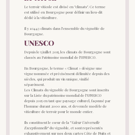
Le terroir viticole est divisé en "climats". Ce terme
est utilisé en Bourgogne pour définir un lieu-dit
dédié à la viticulture.
Il y a 1443 climats dans l'ensemble du vignoble de
Bourgogne.
UNESCO
Depuis le 5 juillet 2015, les climats de Bourgogne sont
classés au Patrimoine mondial de l'UNESCO.
En Bourgogne, le terme « Climat » désigne une
vigne nommée et précisément délimitée depuis des
siècles, qui produit un vin unique, vinifié
séparément.
Les Climats du vignoble de Bourgogne sont inscrits
sur la Liste du patrimoine mondial de l’UNESCO
depuis 2015 en tant que paysage culturel, façonné par
l’homme durant 2000 ans, et devenu le modèle de
viticulture de terroir pour le monde entier.
Ils constituent le cœur de la "
Valeur Universelle
Exceptionnelle
" du vignoble, et sont représentés
exhaustivement sur nos deux cartes Côte de Nuits et